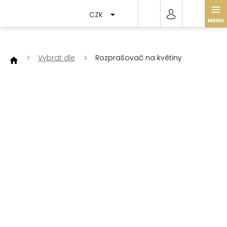
Přejít
na
CZK
obsah
Vybrat dle
Rozprašovač na květiny