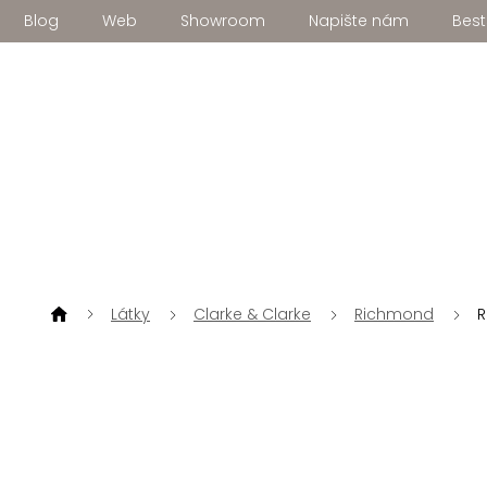
Přejít
Blog
Web
Showroom
Napište nám
Best
na
obsah
Látky
Clarke & Clarke
Richmond
R