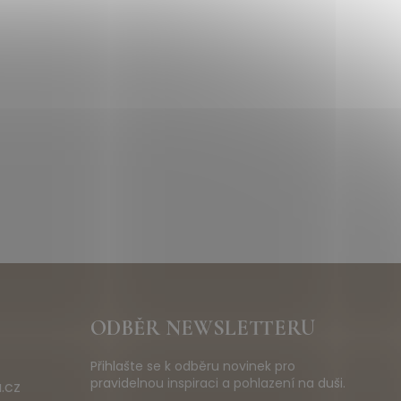
ODBĚR NEWSLETTERU
Přihlašte se k odběru novinek pro
pravidelnou inspiraci a pohlazení na duši.
.cz