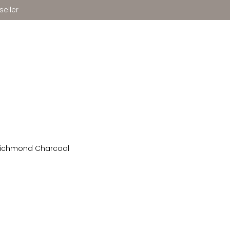
seller
ichmond Charcoal