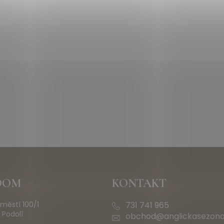
OOM
KONTAKT
městí 100/1
731 741 965
 Podolí
obchod@anglickasezona