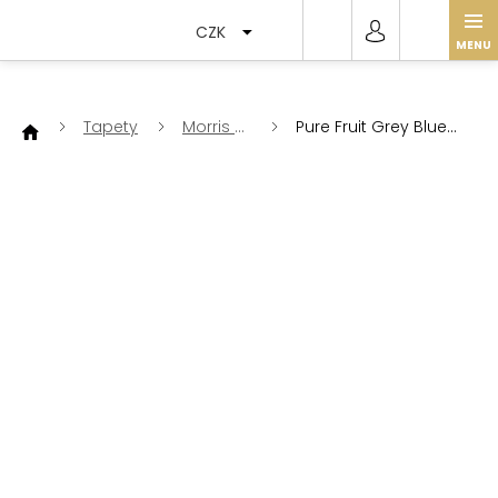
Přejít
na
CZK
obsah
Tapety
Morris &
Pure Fruit Grey Blue
Co
216540