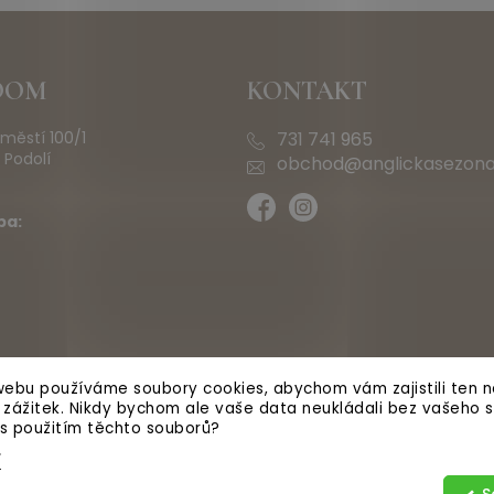
OOM
KONTAKT
městí 100/1
731 741 965
 Podolí
obchod@anglickasezona
ba:
ebu používáme soubory cookies, abychom vám zajistili ten ne
ý zážitek. Nikdy bychom ale vaše data neukládali bez vašeho s
 s použitím těchto souborů?
í