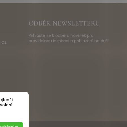
ODBĚR NEWSLETTERU
Přihlašte se k odběru novinek pro
pravidelnou inspiraci a pohlazení na duši.
.cz
jlepší
volení.