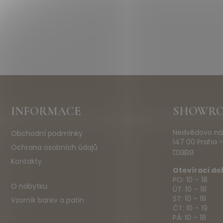
Z
INFORMACE
SHOWR
á
p
Nedvědovo ná
Obchodní podmínky
a
147 00 Praha -
t
Ochrana osobních údajů
mapa
í
Kontakty
Otevírací do
PO: 10 – 18
O nábytku
ÚT: 10 – 18
ST: 10 – 18
Vzorník barev a patin
ČT: 10 – 19
PÁ: 10 – 18