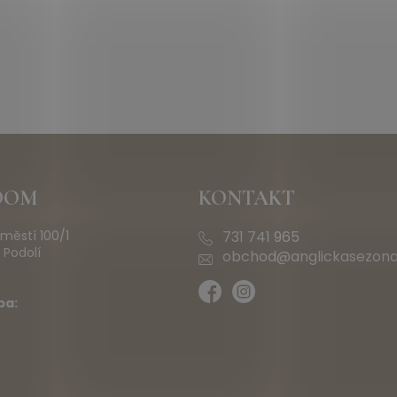
OOM
KONTAKT
městí 100/1
731 741 965
 Podolí
obchod@anglickasezona
ba: