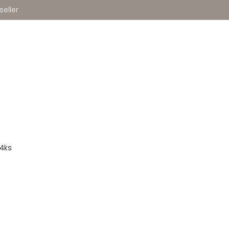
seller
 4ks