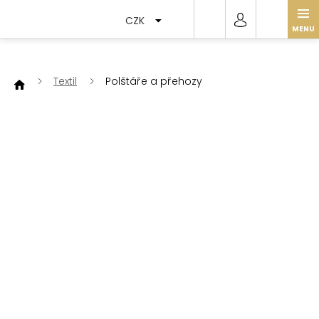
Přejít
na
CZK
obsah
Textil
Polštáře a přehozy