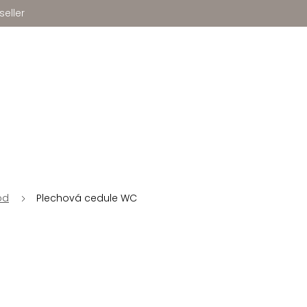
seller
od
Plechová cedule WC