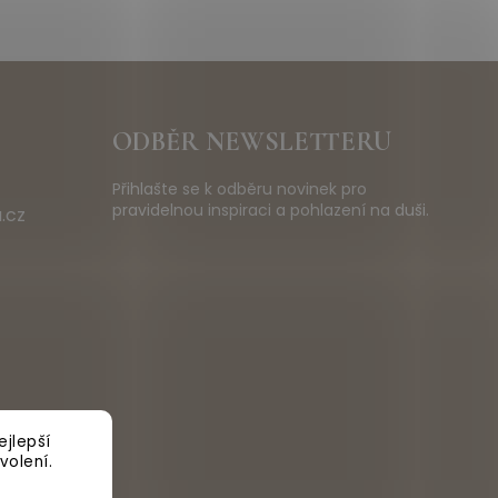
ODBĚR NEWSLETTERU
Přihlašte se k odběru novinek pro
pravidelnou inspiraci a pohlazení na duši.
.cz
jlepší
volení.