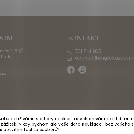
OOM
KONTAKT
městí 100/1
731 741 965
 Podolí
obchod@anglickasezona
ba:
ebu používáme soubory cookies, abychom vám zajistili ten ne
ý zážitek. Nikdy bychom ale vaše data neukládali bez vašeho s
 s použitím těchto souborů?