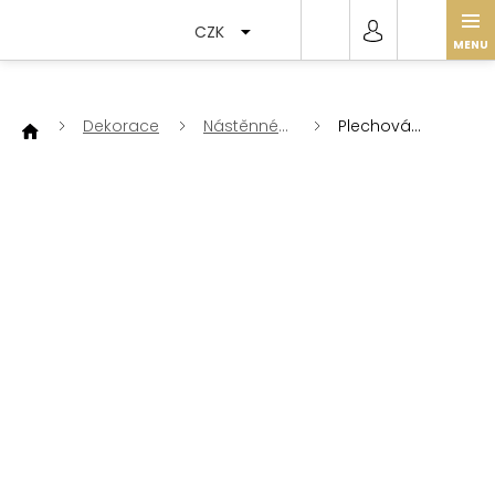
Přejít
na
CZK
obsah
Dekorace
Nástěnné
Plechová
dekorace
cedule
sladkosti