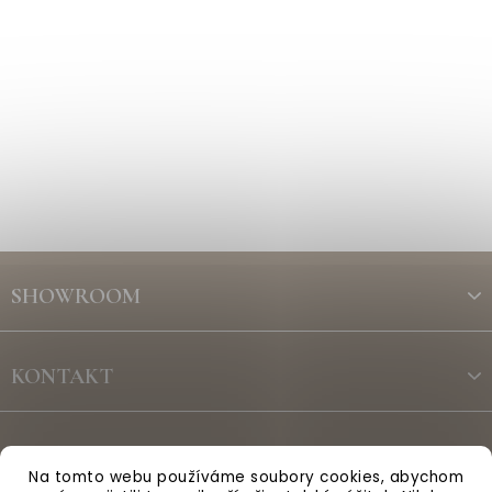
Z
á
SHOWROOM
p
a
t
KONTAKT
í
ODBĚR NEWSLETTERU
Na tomto webu používáme soubory cookies, abychom