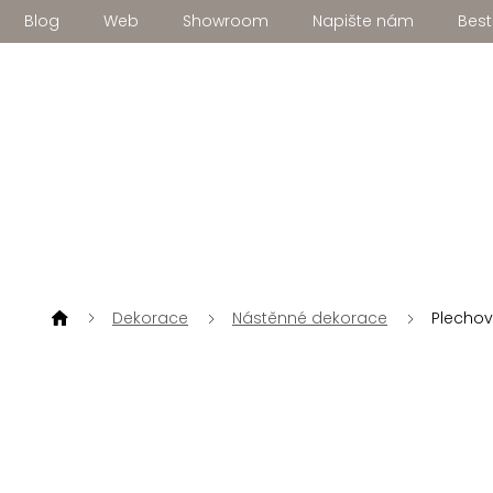
Přejít
Blog
Web
Showroom
Napište nám
Best
na
obsah
Dekorace
Nástěnné dekorace
Plechov