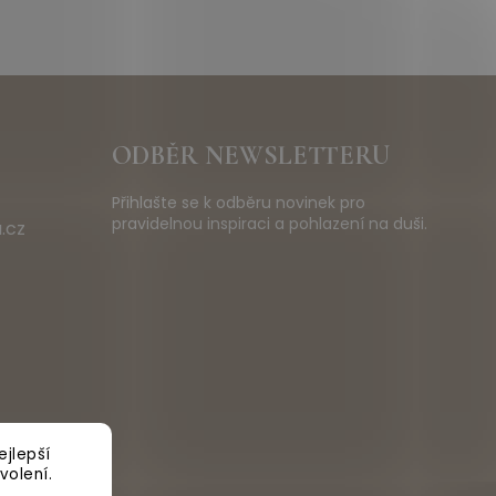
ODBĚR NEWSLETTERU
Přihlašte se k odběru novinek pro
pravidelnou inspiraci a pohlazení na duši.
.cz
jlepší
volení.