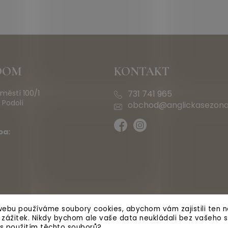
OOM
KONTAKT
městí 100/1
731 741 965
 Podolí
obchod@anglickasezona
ba:
ebu používáme soubory cookies, abychom vám zajistili ten ne
ý zážitek. Nikdy bychom ale vaše data neukládali bez vašeho s
 s použitím těchto souborů?