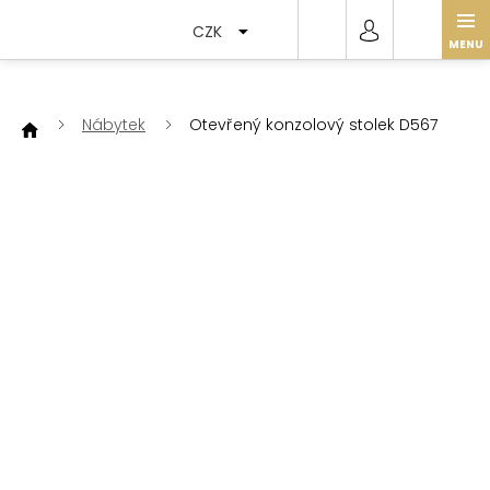
Přejít
na
CZK
obsah
Nábytek
Otevřený konzolový stolek D567