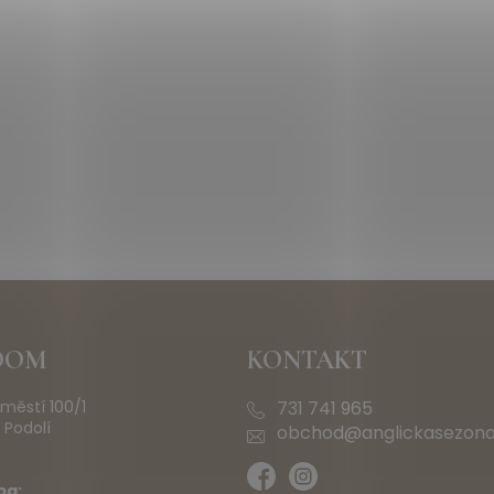
OOM
KONTAKT
městí 100/1
731 741 965
 Podolí
obchod@anglickasezona
ba: