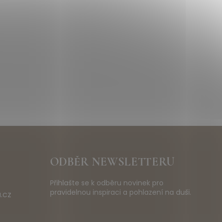
ODBĚR NEWSLETTERU
Přihlašte se k odběru novinek pro
pravidelnou inspiraci a pohlazení na duši.
.cz