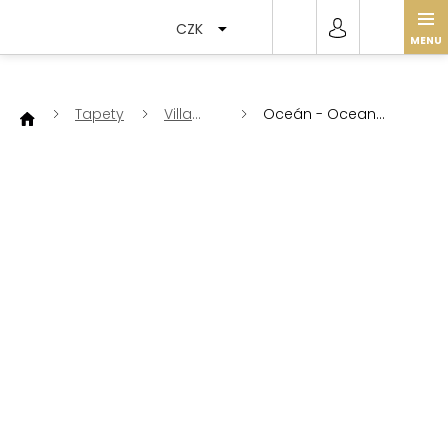
Přejít
na
CZK
obsah
Tapety
Villa
Oceán - Ocean
Nova
W579-01