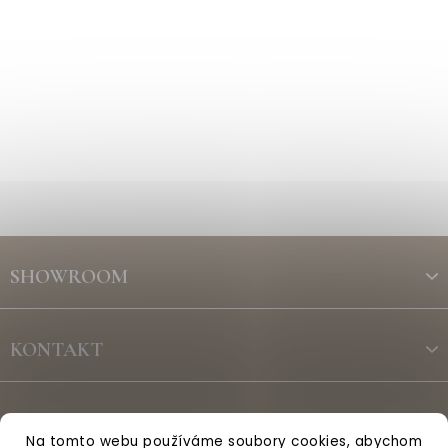
Z
á
SHOWROOM
p
a
t
KONTAKT
í
ODBĚR NEWSLETTERU
Na tomto webu používáme soubory cookies, abychom