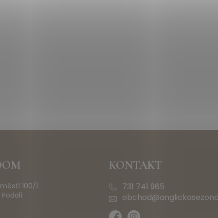
OOM
KONTAKT
městí 100/1
731 741 965
 Podolí
obchod@anglickasezona