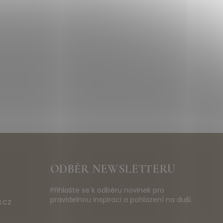
ODBĚR NEWSLETTERU
Přihlašte se k odběru novinek pro
pravidelnou inspiraci a pohlazení na duši.
.cz