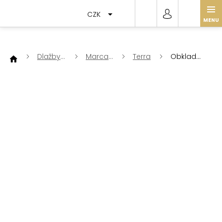
Přejít
na
CZK
obsah
Dlažby
Marca
Terra
Obklad
a
Corona
Terra
obklady
Stella
vers. F