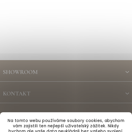
Z
á
SHOWROOM
p
a
t
KONTAKT
í
ODBĚR NEWSLETTERU
Na tomto webu používáme soubory cookies, abychom
vám zajistili ten nejlepší uživatelský zážitek. Nikdy
bychom ale vaše data neukládali bez vašeho svolení.