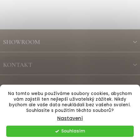
Z
á
SHOWROOM
p
a
t
KONTAKT
í
ODBĚR NEWSLETTERU
Na tomto webu používáme soubory cookies, abychom
vám zajistili ten nejlepší uživatelský zážitek. Nikdy
bychom ale vaše data neukládali bez vašeho svolení.
Vytvořil Shoptet
Souhlasíte s použitím těchto souborů?
Nastavení
Copyright 2026
Anglická sezóna
. Všechna práva vyhrazena.
Souhlasím
Upravit nastavení cookies