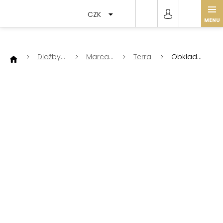
Přejít
na
CZK
obsah
Dlažby
Marca
Terra
Obklad
a
Corona
Terra
obklady
Grigio
Esagono