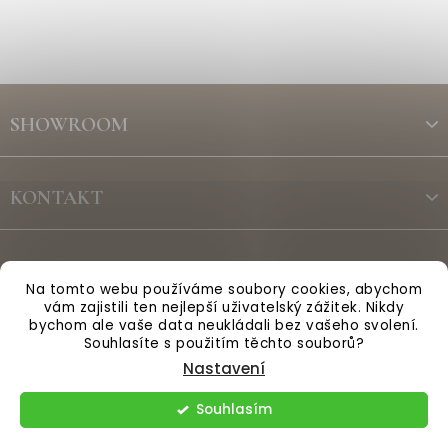
Z
á
SHOWROOM
p
a
t
KONTAKT
í
ODBĚR NEWSLETTERU
Na tomto webu používáme soubory cookies, abychom
vám zajistili ten nejlepší uživatelský zážitek. Nikdy
bychom ale vaše data neukládali bez vašeho svolení.
Vytvořil Shoptet
Souhlasíte s použitím těchto souborů?
Nastavení
Copyright 2026
Anglická sezóna
. Všechna práva vyhrazena.
Souhlasím
Upravit nastavení cookies