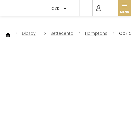
Přejít
na
CZK
obsah
Dlažby
Settecento
Hamptons
Obkl
a
Hamp
obklady
Matt
Smok