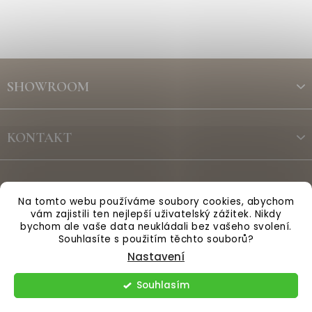
Z
á
SHOWROOM
p
a
t
KONTAKT
í
ODBĚR NEWSLETTERU
Na tomto webu používáme soubory cookies, abychom
vám zajistili ten nejlepší uživatelský zážitek. Nikdy
bychom ale vaše data neukládali bez vašeho svolení.
Vytvořil Shoptet
Souhlasíte s použitím těchto souborů?
Nastavení
Copyright 2026
Anglická sezóna
. Všechna práva vyhrazena.
Souhlasím
Upravit nastavení cookies