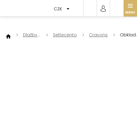
Přejít
na
CZK
obsah
Dlažby
Settecento
Crayons
Obklad
a
Crayon
obklady
Smoke