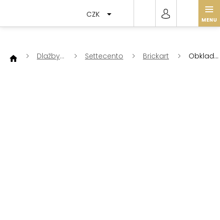
Přejít
na
CZK
obsah
Dlažby
Settecento
Brickart
Obklad
a
Brickart
obklady
Graysto