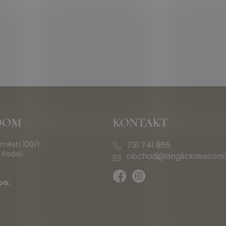
OOM
KONTAKT
městí 100/1
731 741 965
 Podolí
obchod@anglickasezona
ba: