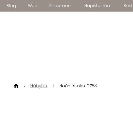
Přejít
Blog
Web
Showroom
Napište nám
Best
na
obsah
Nábytek
Noční stolek D783