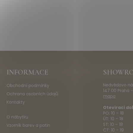
Z
INFORMACE
SHOWR
á
p
Nedvědovo ná
Obchodní podmínky
a
147 00 Praha -
t
Ochrana osobních údajů
mapa
í
Kontakty
Otevírací do
PO: 10 – 18
O nábytku
ÚT: 10 – 18
ST: 10 – 18
Vzorník barev a patin
ČT: 10 – 19