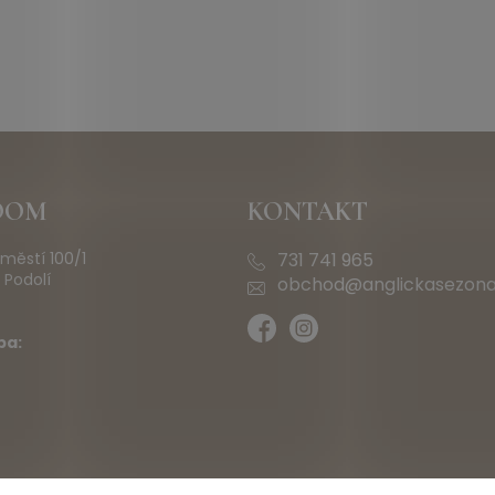
OOM
KONTAKT
městí 100/1
731 741 965
 Podolí
obchod@anglickasezona
ba: