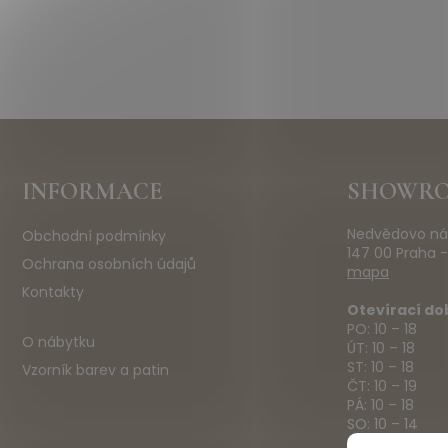
Z
INFORMACE
SHOWR
á
p
Nedvědovo ná
Obchodní podmínky
a
147 00 Praha -
t
Ochrana osobních údajů
mapa
í
Kontakty
Otevírací do
PO: 10 – 18
O nábytku
ÚT: 10 – 18
ST: 10 – 18
Vzorník barev a patin
ČT: 10 – 19
PÁ: 10 – 18
SO: 10 – 14
NE: ZAVŘENO