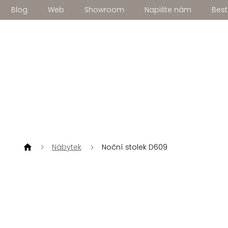
Přejít
Blog
Web
Showroom
Napište nám
Best
na
obsah
Nábytek
Noční stolek D609