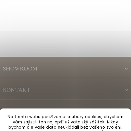
Z
á
SHOWROOM
p
a
t
KONTAKT
í
ODBĚR NEWSLETTERU
Na tomto webu používáme soubory cookies, abychom
vám zajistili ten nejlepší uživatelský zážitek. Nikdy
bychom ale vaše data neukládali bez vašeho svolení.