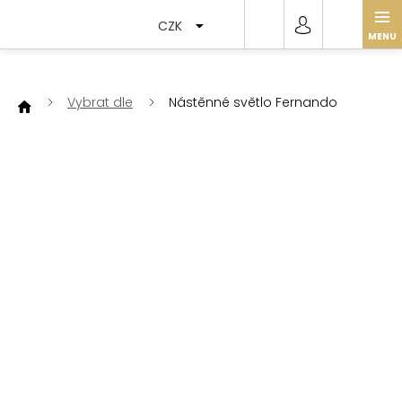
Přejít
na
CZK
obsah
Vybrat dle
Nástěnné světlo Fernando