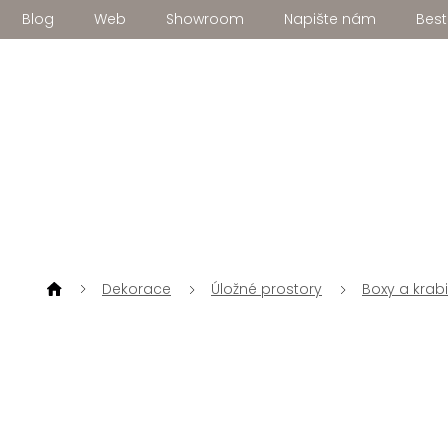
Přejít
Blog
Web
Showroom
Napište nám
Best
na
obsah
Dekorace
Úložné prostory
Boxy a krab