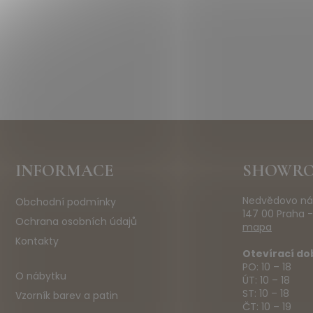
Z
INFORMACE
SHOWR
á
p
Nedvědovo ná
Obchodní podmínky
a
147 00 Praha -
t
Ochrana osobních údajů
mapa
í
Kontakty
Otevírací do
PO: 10 – 18
O nábytku
ÚT: 10 – 18
ST: 10 – 18
Vzorník barev a patin
ČT: 10 – 19