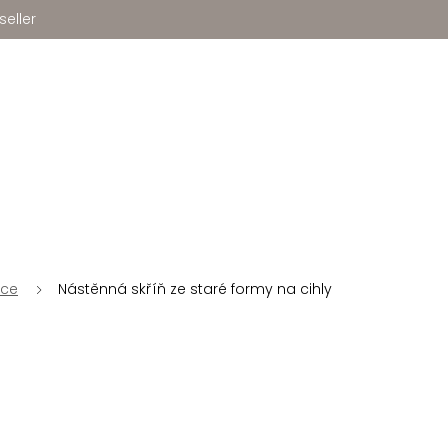
seller
ice
Nástěnná skříň ze staré formy na cihly