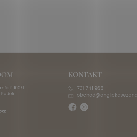
OOM
KONTAKT
městí 100/1
731 741 965
 Podolí
obchod@anglickasezona
ba: