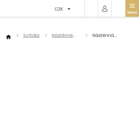
Přejít
na
CZK
obsah
Svítidla
Nástěnné
Nástěnná
lampy
lampa Lisa