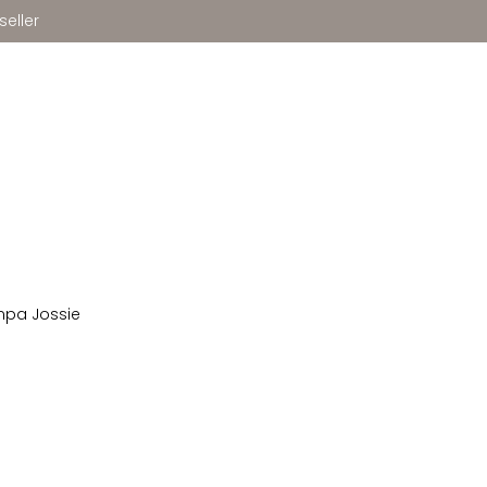
seller
mpa Jossie