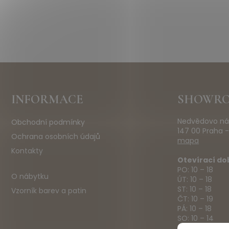
Z
INFORMACE
SHOWR
á
p
Nedvědovo ná
Obchodní podmínky
a
147 00 Praha -
t
Ochrana osobních údajů
mapa
í
Kontakty
Otevírací do
PO: 10 – 18
O nábytku
ÚT: 10 – 18
ST: 10 – 18
Vzorník barev a patin
ČT: 10 – 19
PÁ: 10 – 18
SO: 10 – 14
NE: ZAVŘENO