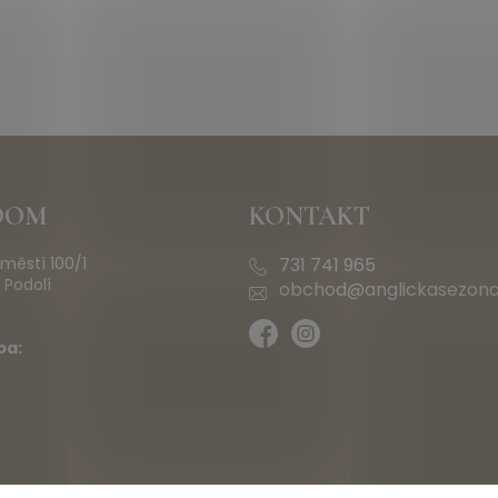
OOM
KONTAKT
městí 100/1
731 741 965
 Podolí
obchod@anglickasezona
ba: