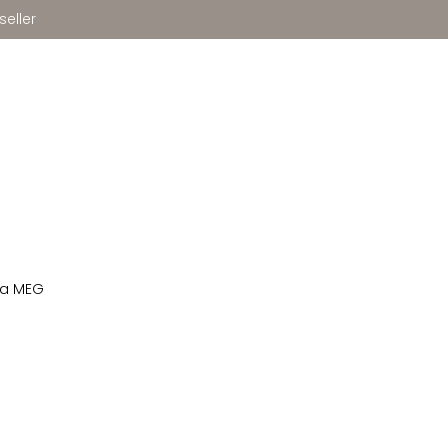
seller
pa MEG