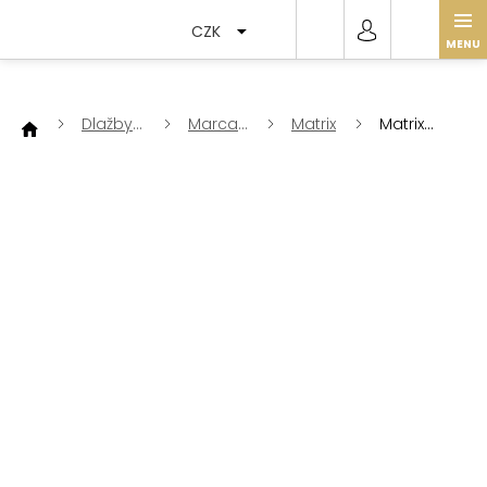
Přejít
na
CZK
obsah
Dlažby
Marca
Matrix
Matrix
a
Corona
Tessere
obklady
30 x 30
Grey