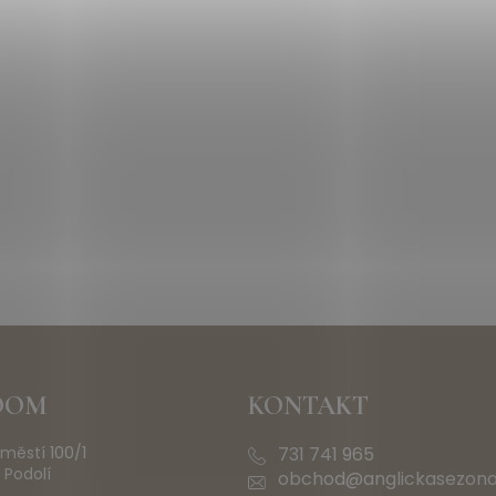
OOM
KONTAKT
městí 100/1
731 741 965
 Podolí
obchod@anglickasezona