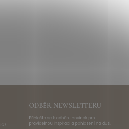
ODBĚR NEWSLETTERU
Přihlašte se k odběru novinek pro
pravidelnou inspiraci a pohlazení na duši.
.cz