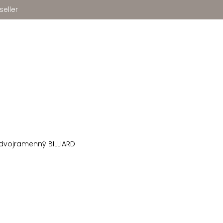
seller
 dvojramenný BILLIARD