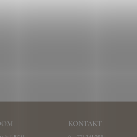
OOM
KONTAKT
městí 100/1