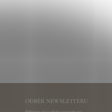
ODBĚR NEWSLETTERU
Přihlašte se k odběru novinek pro