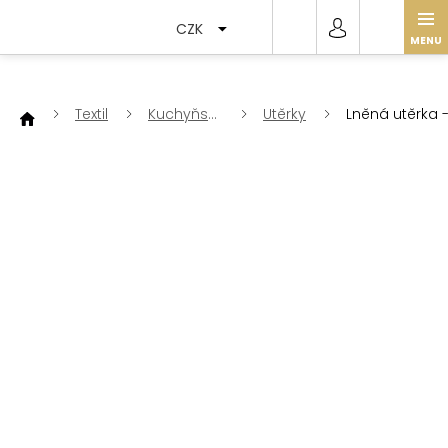
Přejít
na
CZK
obsah
Textil
Kuchyňský
Utěrky
Lněná utěrka 
textil
Smetanovobí
(White Milk)