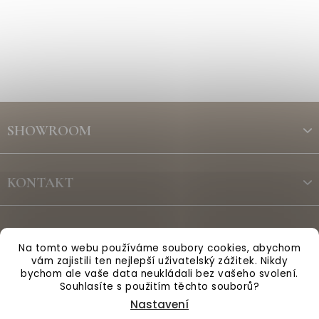
Z
á
SHOWROOM
p
a
t
KONTAKT
í
ODBĚR NEWSLETTERU
Na tomto webu používáme soubory cookies, abychom
vám zajistili ten nejlepší uživatelský zážitek. Nikdy
bychom ale vaše data neukládali bez vašeho svolení.
Vytvořil Shoptet
Souhlasíte s použitím těchto souborů?
Nastavení