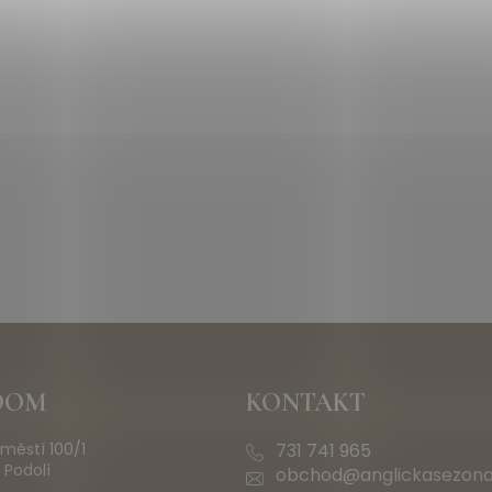
OOM
KONTAKT
městí 100/1
731 741 965
 Podolí
obchod@anglickasezona