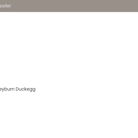
seller
eyburn Duckegg