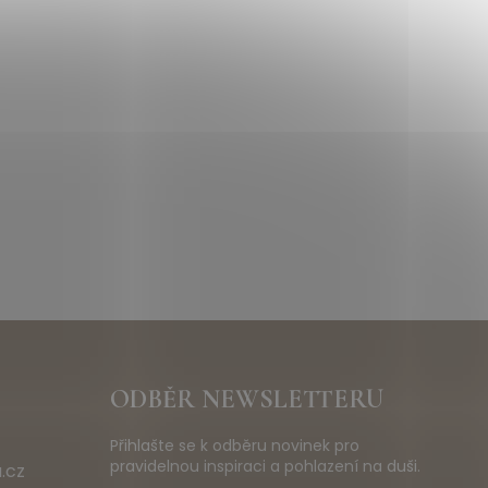
ODBĚR NEWSLETTERU
Přihlašte se k odběru novinek pro
pravidelnou inspiraci a pohlazení na duši.
.cz