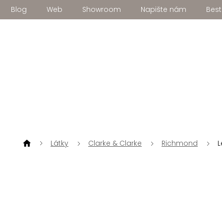
Přejít
Blog
Web
Showroom
Napište nám
Best
na
obsah
Látky
Clarke & Clarke
Richmond
L