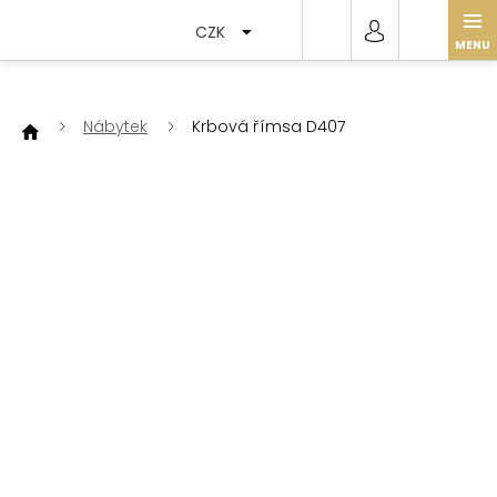
Přejít
na
CZK
obsah
Nábytek
Krbová římsa D407