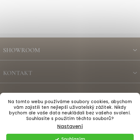
Z
á
SHOWROOM
p
a
t
KONTAKT
í
ODBĚR NEWSLETTERU
Na tomto webu používáme soubory cookies, abychom
vám zajistili ten nejlepší uživatelský zážitek. Nikdy
bychom ale vaše data neukládali bez vašeho svolení.
Vytvořil Shoptet
Souhlasíte s použitím těchto souborů?
Nastavení
Copyright 2026
Anglická sezóna
. Všechna práva vyhrazena.
Souhlasím