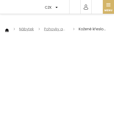
Přejít
na
CZK
obsah
Nábytek
Pohovky a
Kožené křeslo
křesla
DT02