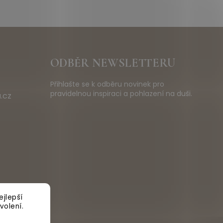
ODBĚR NEWSLETTERU
Přihlašte se k odběru novinek pro
pravidelnou inspiraci a pohlazení na duši.
.cz
jlepší
volení.