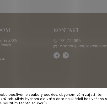
OOM
KONTAKT
městí 100/1
731 741 965
 Podolí
obchod@anglickasezona
ba:
ebu používáme soubory cookies, abychom vám zajistili ten ne
ý zážitek. Nikdy bychom ale vaše data neukládali bez vašeho s
 s použitím těchto souborů?