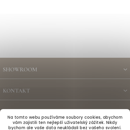
Z
á
SHOWROOM
p
a
t
KONTAKT
í
ODBĚR NEWSLETTERU
Na tomto webu používáme soubory cookies, abychom
vám zajistili ten nejlepší uživatelský zážitek. Nikdy
bychom ale vaše data neukládali bez vašeho svolení.