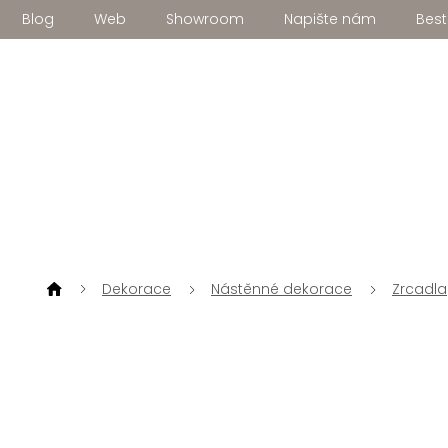
Přejít
Blog
Web
Showroom
Napište nám
Best
na
obsah
Dekorace
Nástěnné dekorace
Zrcadla