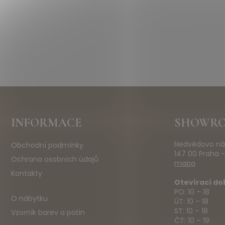
Z
INFORMACE
SHOWR
á
p
Nedvědovo ná
Obchodní podmínky
a
147 00 Praha -
t
Ochrana osobních údajů
mapa
í
Kontakty
Otevírací do
PO: 10 – 18
O nábytku
ÚT: 10 – 18
ST: 10 – 18
Vzorník barev a patin
ČT: 10 – 19