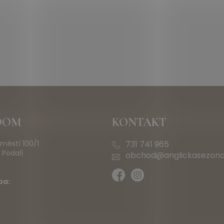
OOM
KONTAKT
městí 100/1
731 741 965
 Podolí
obchod@anglickasezona
ba: