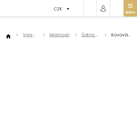
Přejít
na
CZK
obsah
Vybrat
Místnosti
Šatna a
Kovová
dle
předsíň
lžíce na
boty
mosazná
-
škrabadlo