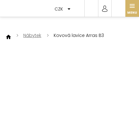
Přejít
na
CZK
obsah
Nábytek
Kovová lavice Arras B3