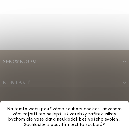
Z
á
SHOWROOM
p
a
t
KONTAKT
í
ODBĚR NEWSLETTERU
Na tomto webu používáme soubory cookies, abychom
vám zajistili ten nejlepší uživatelský zážitek. Nikdy
bychom ale vaše data neukládali bez vašeho svolení.
Vytvořil Shoptet
Souhlasíte s použitím těchto souborů?