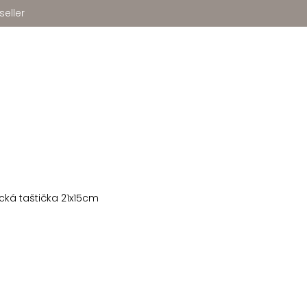
seller
cká taštička 21x15cm