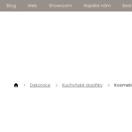
Přejít
Blog
Web
Showroom
Napište nám
Best
na
obsah
Dekorace
Kuchyňské doplňky
Kosmeti