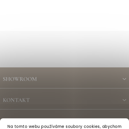
Z
á
SHOWROOM
p
a
t
KONTAKT
í
ODBĚR NEWSLETTERU
Na tomto webu používáme soubory cookies, abychom