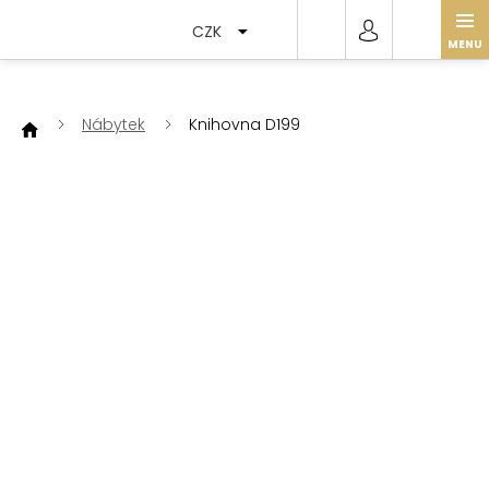
Přejít
na
CZK
obsah
Nábytek
Knihovna D199