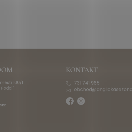
OOM
KONTAKT
městí 100/1
731 741 965
 Podolí
obchod@anglickasezona
ba: