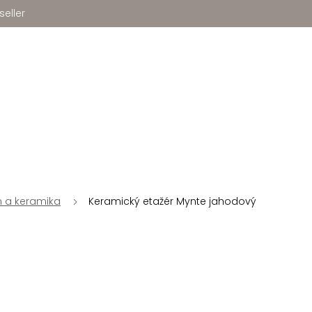
seller
n a keramika
Keramický etažér Mynte jahodový