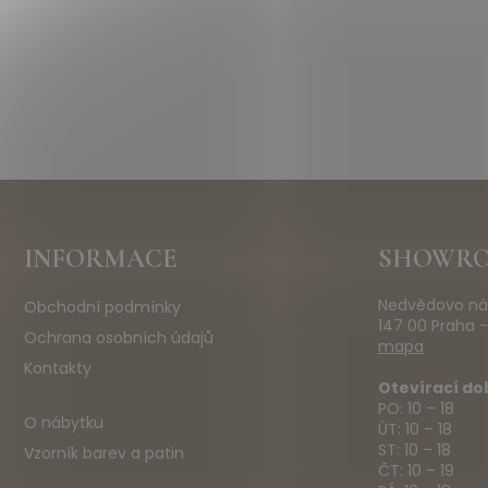
Z
INFORMACE
SHOWR
á
p
Nedvědovo ná
Obchodní podmínky
a
147 00 Praha -
t
Ochrana osobních údajů
mapa
í
Kontakty
Otevírací do
PO: 10 – 18
O nábytku
ÚT: 10 – 18
ST: 10 – 18
Vzorník barev a patin
ČT: 10 – 19