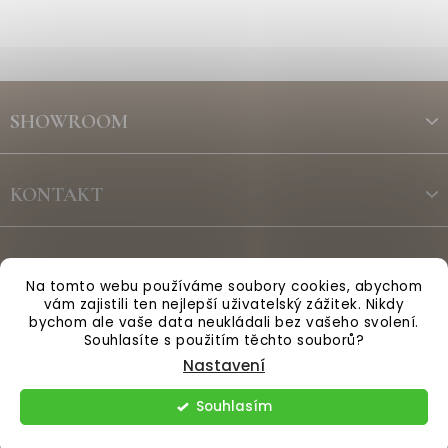
Z
á
SHOWROOM
p
a
t
KONTAKT
í
ODBĚR NEWSLETTERU
Na tomto webu používáme soubory cookies, abychom
vám zajistili ten nejlepší uživatelský zážitek. Nikdy
bychom ale vaše data neukládali bez vašeho svolení.
Vytvořil Shoptet
Souhlasíte s použitím těchto souborů?
Nastavení
Copyright 2026
Anglická sezóna
. Všechna práva vyhrazena.
Souhlasím
Upravit nastavení cookies