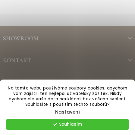
Z
á
SHOWROOM
p
a
t
KONTAKT
í
ODBĚR NEWSLETTERU
Na tomto webu používáme soubory cookies, abychom
vám zajistili ten nejlepší uživatelský zážitek. Nikdy
bychom ale vaše data neukládali bez vašeho svolení.
Vytvořil Shoptet
Souhlasíte s použitím těchto souborů?
Nastavení
Copyright 2026
Anglická sezóna
. Všechna práva vyhrazena.
Souhlasím
Upravit nastavení cookies