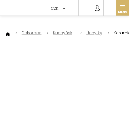
Přejít
na
CZK
obsah
Dekorace
Kuchyňské
Úchytky
Kerami
doplňky
úchytk
KN582