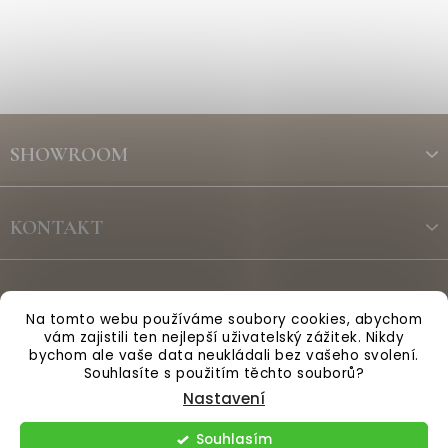
Z
á
SHOWROOM
p
a
t
KONTAKT
í
ODBĚR NEWSLETTERU
Na tomto webu používáme soubory cookies, abychom
vám zajistili ten nejlepší uživatelský zážitek. Nikdy
bychom ale vaše data neukládali bez vašeho svolení.
Vytvořil Shoptet
Souhlasíte s použitím těchto souborů?
Nastavení
Copyright 2026
Anglická sezóna
. Všechna práva vyhrazena.
Souhlasím