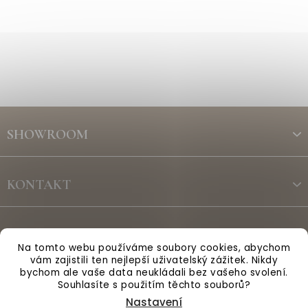
Z
á
SHOWROOM
p
a
t
KONTAKT
í
ODBĚR NEWSLETTERU
Na tomto webu používáme soubory cookies, abychom
vám zajistili ten nejlepší uživatelský zážitek. Nikdy
bychom ale vaše data neukládali bez vašeho svolení.
Vytvořil Shoptet
Souhlasíte s použitím těchto souborů?
Nastavení