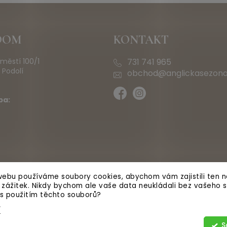
OOM
KONTAKT
městí 100/1
731 741 965
 Podolí
obchod@anglickasezona
ba:
ebu používáme soubory cookies, abychom vám zajistili ten ne
ý zážitek. Nikdy bychom ale vaše data neukládali bez vašeho s
 s použitím těchto souborů?
í
S