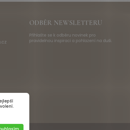
ODBĚR NEWSLETTERU
Přihlašte se k odběru novinek pro
pravidelnou inspiraci a pohlazení na duši.
.cz
jlepší
volení.
ouhlasím