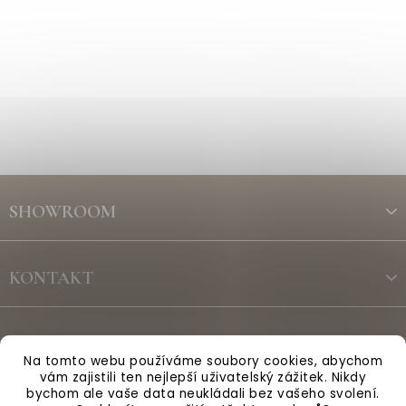
Z
á
SHOWROOM
p
a
t
KONTAKT
í
ODBĚR NEWSLETTERU
Na tomto webu používáme soubory cookies, abychom
vám zajistili ten nejlepší uživatelský zážitek. Nikdy
bychom ale vaše data neukládali bez vašeho svolení.