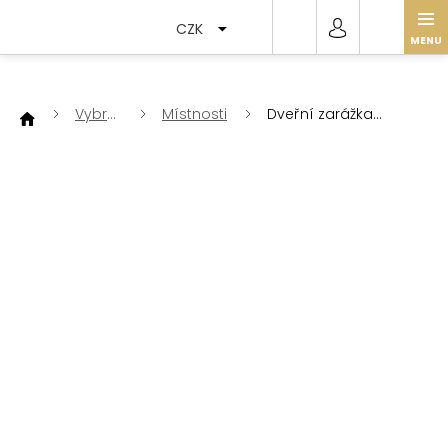
Přejít
na
CZK
obsah
Vybrat
Místnosti
Dveřní zarážka
dle
kostka proužkovaná