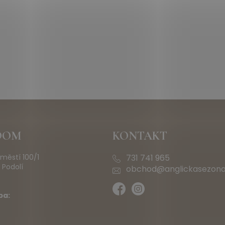
OOM
KONTAKT
městí 100/1
731 741 965
 Podolí
obchod@anglickasezona
ba: