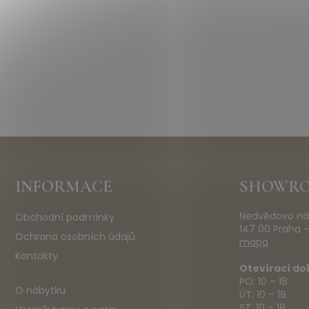
Z
INFORMACE
SHOWR
á
p
Nedvědovo ná
Obchodní podmínky
a
147 00 Praha -
t
Ochrana osobních údajů
mapa
í
Kontakty
Otevírací do
PO: 10 – 18
O nábytku
ÚT: 10 – 18
ST: 10 – 18