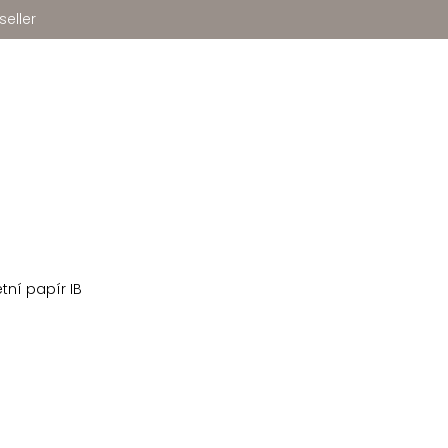
seller
etní papír IB