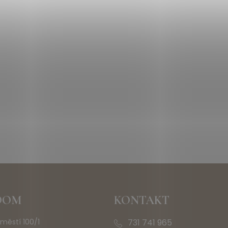
OOM
KONTAKT
městí 100/1
731 741 965