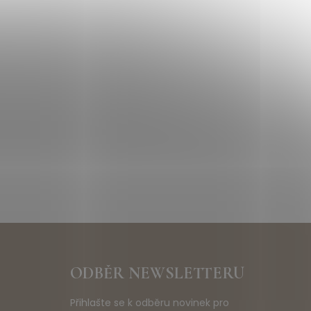
ODBĚR NEWSLETTERU
Přihlašte se k odběru novinek pro