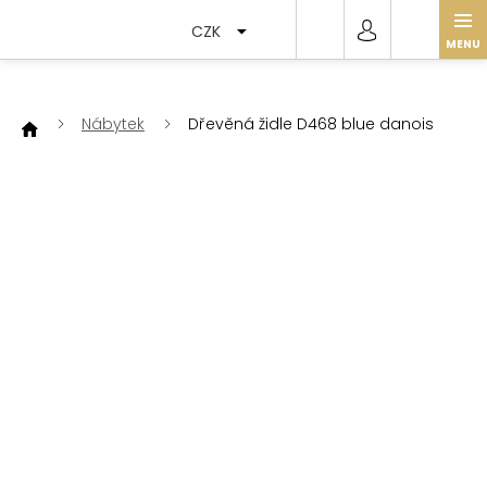
Přejít
na
CZK
obsah
Nábytek
Dřevěná židle D468 blue danois